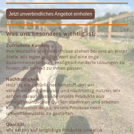
Jetzt unverbindliches Angebot einholen
Was uns besonders wichtig ist:
Zufriedene Kunden
Ihre Wünsche und Bedürfnisse stehen bei uns an erster
Stelle. Wir legen großen Wert auf eine enge
Zusammenarbeit, um maßgeschneiderte Lösungen zu
finden, die perfekt zu Ihnen passen.
Nachhaltigkeit
Holz ist ein natürlicher Rohstoff, den wir
verantwortungsbewusst und nachhaltig nutzen. Wir
achten darauf, dass alle unsere Produkte aus
umweltfreundlichen Quellen stammen und arbeiten
kontinuierlich daran, unsere Prozesse noch
umweltbewusster zu gestalten.
Qualität
Wir setzen auf langlebige Produkte und eine