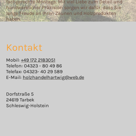
fachgerechte Montage. Mit viel Liebe zum Detail und
handwerklicher Präzision sorgen wir dafür, dass Sie
lange Freude an Ihren Zäunen und Holzprodukten
haben.
Kontakt
Mobil:
+49 172 2183051
Telefon: 04323 - 80 49 86
Telefax: 04323- 40 29 589
E-Mail:
holzhandelhartwig@web.de
Dorfstraße 5
24619 Tarbek
Schleswig-Holstein